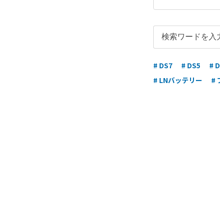
# DS7
# DS5
# 
# LNバッテリー
#