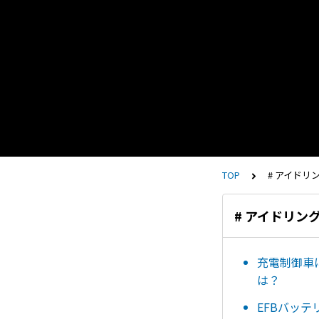
TOP
# アイドリ
# アイドリン
充電制御車
は？
EFBバッ