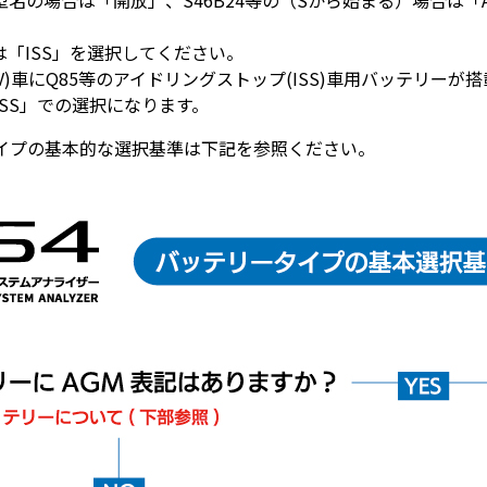
な型名の場合は「開放」、S46B24等の（Sから始まる）場合は「
は「ISS」を選択してください。
V)車にQ85等のアイドリングストップ(ISS)車用バッテリーが
SS」での選択になります。
イプの基本的な選択基準は下記を参照ください。