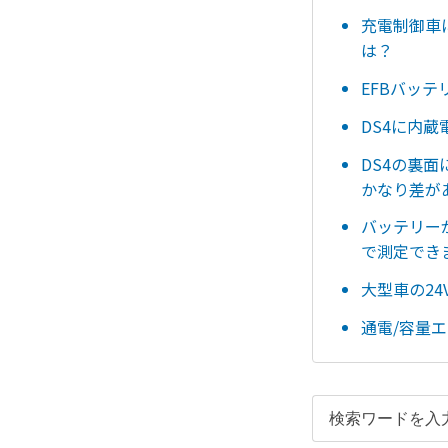
充電制御車
は？
EFBバッ
DS4に内
DS4の裏面
かなり差が
バッテリー
で測定でき
大型車の2
通電/容量