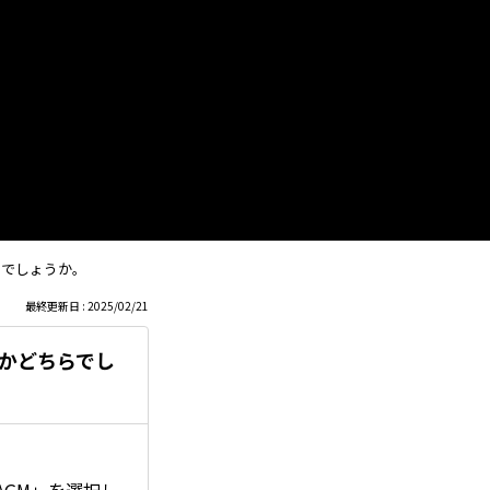
も
っ
と
見
る
らでしょうか。
最終更新日 : 2025/02/21
かどちらでし