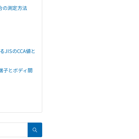
合の測定方法
JISのCCA値と
端子とボディ間